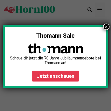
Zum
Men
Inhalt
springen
×
Startseite
»
Blog
»
Horn richtig lagern: Tipps für
optimale Aufbewahrung
Thomann Sale
Schaue dir jetzt die 70 Jahre Jubiläumsangebote bei
Thomann an!
Jetzt anschauen