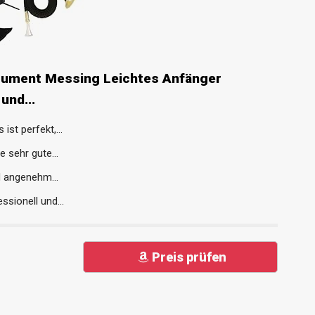
rument Messing Leichtes Anfänger
und...
ist perfekt,...
 sehr gute...
d angenehm...
ssionell und...
Preis prüfen