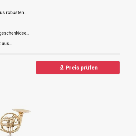
us robusten...
geschenkidee...
 aus...
Preis prüfen