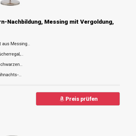
rn-Nachbildung, Messing mit Vergoldung,
 aus Messing...
herregal,...
schwarzen...
hnachts-...
Preis prüfen