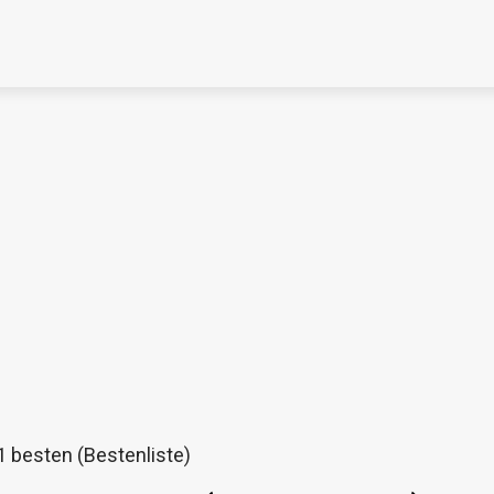
Thomann Sale
Schaue dir jetzt die 70 Jahre Jubiläumsangebote bei Thomann an
Jetzt anschauen
1 besten (Bestenliste)