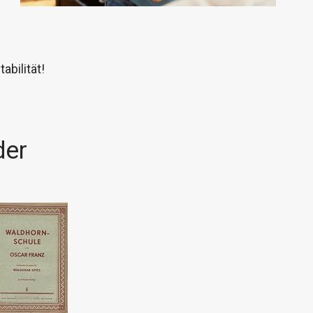
bilität!
der