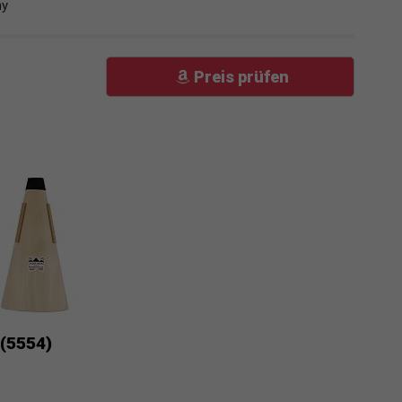
ny
Preis prüfen
(5554)