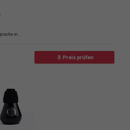
k
rache in...
Preis prüfen