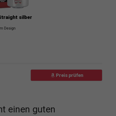
raight silber
em Design
Preis prüfen
t einen guten