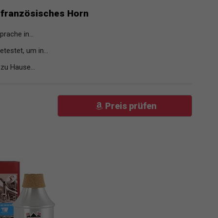
französisches Horn
rache in...
estet, um in...
zu Hause...
Preis prüfen