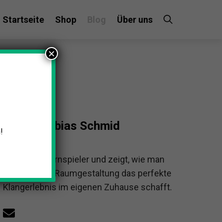
Startseite
Shop
Blog
Über uns
×
Tobias Schmid
!
Tobias ist Hornspieler und zeigt, wie man
mit gezielter Raumgestaltung das perfekte
Klangerlebnis im eigenen Zuhause schafft.