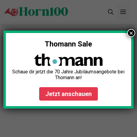
Zum
Men
Inhalt
springen
×
Startseite
»
Blog
»
Ersatzteile für Hörner Test: Die
5 besten (Bestenliste)
Thomann Sale
Schaue dir jetzt die 70 Jahre Jubiläumsangebote bei
Thomann an!
Jetzt anschauen