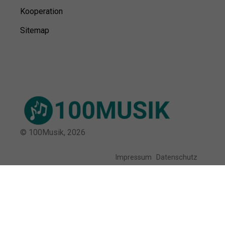
Kooperation
Sitemap
© 100Musik,
2026
Impressum
Datenschutz
Unsere Redaktion wird durch Leser unterstützt. Wir verlinken
u.a. auf ausgewählte Online-Shops und Partner,
von denen wir ggf. eine Vergütung erhalten.
Mehr erfahren.
Adresse