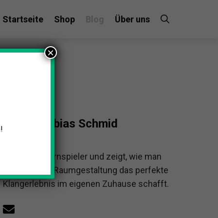
Startseite
Shop
Blog
Über uns
×
Tobias Schmid
!
Tobias ist Hornspieler und zeigt, wie man
mit gezielter Raumgestaltung das perfekte
Klangerlebnis im eigenen Zuhause schafft.