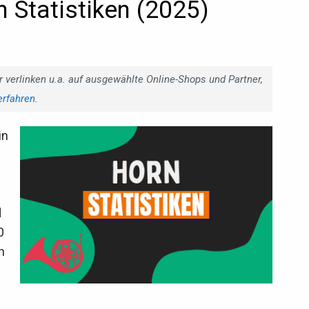
 Statistiken (2025)
r verlinken u.a. auf ausgewählte Online-Shops und Partner,
erfahren
.
in
d
0
h